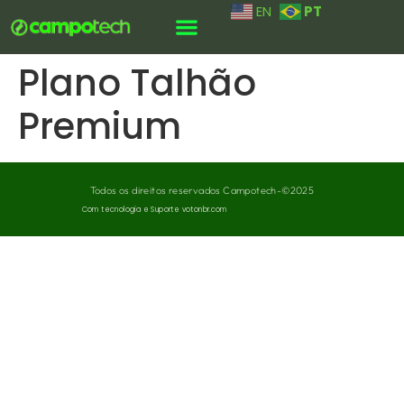
PT
EN
Plano Talhão
Premium
Todos os direitos reservados Campotech-©2025
Com tecnologia e Suporte votonbr.com